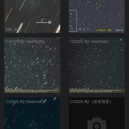
yas_arai
ＶＩＲＧＯ
C/2020 A2 (Iwamoto)
C/2020 A2 (Iwamoto)
kem.kem
kem.kem
C/2020 A2 (Iwamoto)
C/2020 A2（岩本彗星）