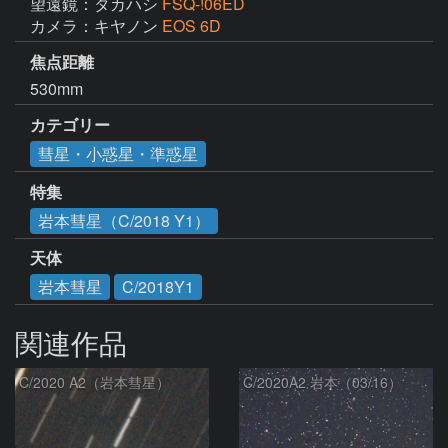
望遠鏡：タカハシ
FSQ-!06ED
カメラ：キヤノン
EOS 6D
焦点距離
530mm
カテゴリー
彗星・小惑星・準惑星
特集
岩本彗星（C/2018 Y1）
天体
岩本彗星
C/2018Y1
関連作品
C/2020 A2（岩本彗星）
C/2020A2 岩本（03/16）