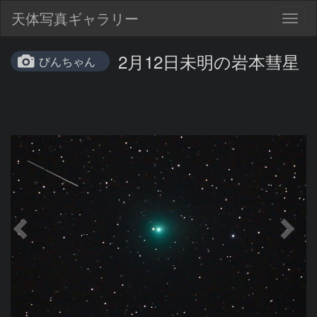
天体写真ギャラリー
Togg
navig
2月12日未明の岩本彗星
びんちゃん