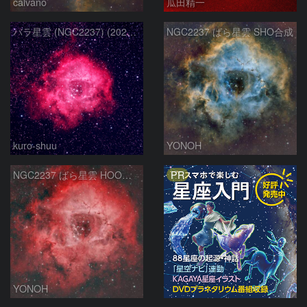
calvano
瓜田精一
バラ星雲 (NGC2237) (2026/02/15他2夜)
NGC2237 ばら星雲 SHO合成
kuro-shuu
YONOH
PR
NGC2237 ばら星雲 HOO合成
YONOH