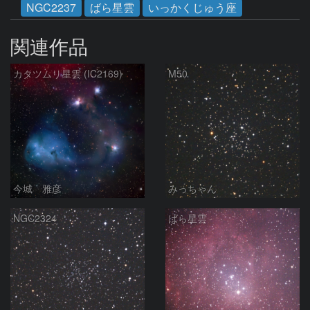
NGC2237
ばら星雲
いっかくじゅう座
関連作品
カタツムリ星雲 (IC2169)
M50
今城 雅彦
みっちゃん
NGC2324
ばら星雲