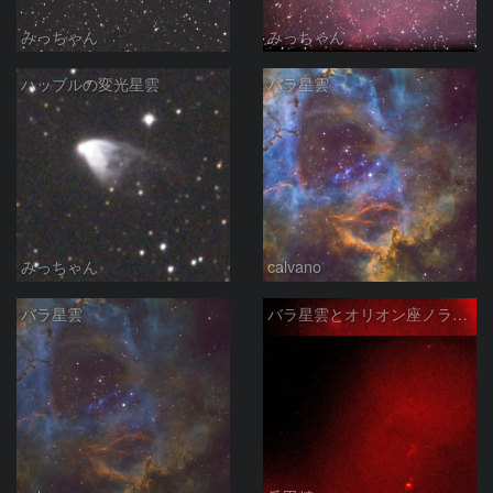
みっちゃん
みっちゃん
ハッブルの変光星雲
バラ星雲
みっちゃん
calvano
バラ星雲
バラ星雲とオリオン座ノラマ50mm