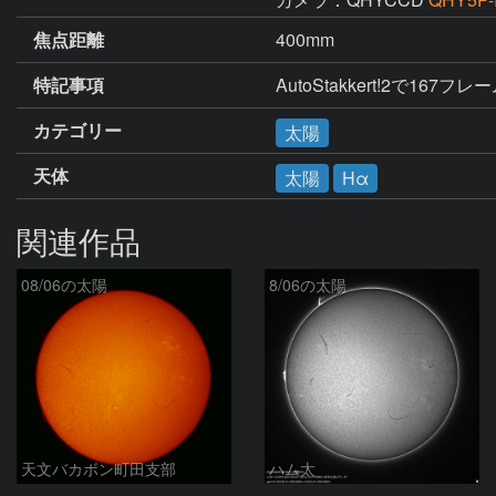
焦点距離
400mm
特記事項
AutoStakkert!2で
カテゴリー
太陽
天体
太陽
Hα
関連作品
08/06の太陽
8/06の太陽
天文バカボン町田支部
ハム太