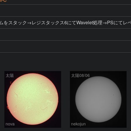
167フレームをスタック→レジスタックス6にてWavelet処理→PS
太陽
太陽08/06
nova
nekojun