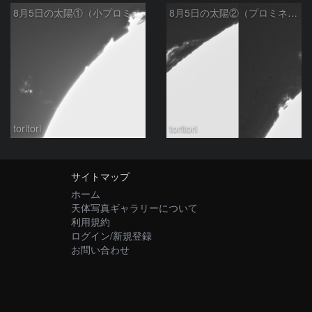
8月5日の太陽①（小プロミネン噴出 ）
8月5日の太陽②（プロミネンス北東縁 ）
toritori
toritori
サイトマップ
ホーム
天体写真ギャラリーについて
利用規約
ログイン/新規登録
お問い合わせ