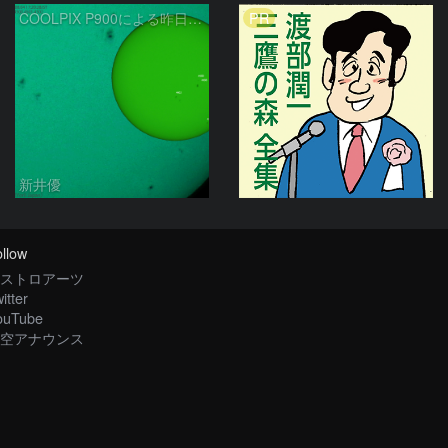
PR
COOLPIX P900による昨日の太陽黒点：2026/08/04
新井優
llow
ストロアーツ
itter
ouTube
空アナウンス