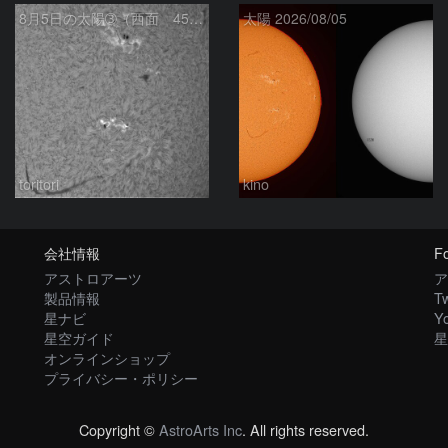
8月5日の太陽➂（西面 4502 C1.7フレア ）
太陽 2026/08/05
toritori
kino
会社情報
Fo
アストロアーツ
ア
製品情報
Tw
星ナビ
Y
星空ガイド
星
オンラインショップ
プライバシー・ポリシー
Copyright ©
AstroArts Inc
. All rights reserved.