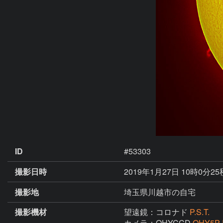
ID
#53303
撮影日時
2019年1月27日 10時0分2
撮影地
埼玉県川越市の自宅
撮影機材
望遠鏡：コロナド
P.S.T.
カメラ：QHYCCD
QHY5P-I