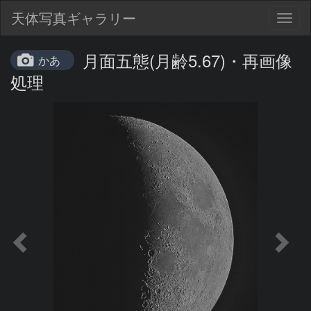
天体写真ギャラリー
Togg
navig
月面五態(月齢5.67)・再画像
かあ
処理