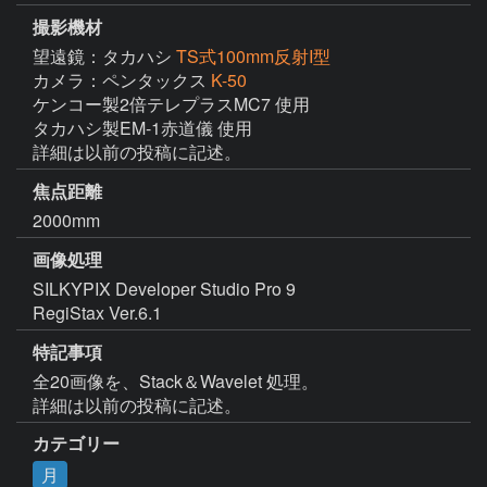
撮影機材
望遠鏡：タカハシ
TS式100mm反射I型
カメラ：ペンタックス
K-50
ケンコー製2倍テレプラスMC7 使用

タカハシ製EM-1赤道儀 使用

詳細は以前の投稿に記述。
焦点距離
2000mm
画像処理
SILKYPIX Developer Studio Pro 9

RegiStax Ver.6.1
特記事項
全20画像を、Stack＆Wavelet 処理。

詳細は以前の投稿に記述。
カテゴリー
月