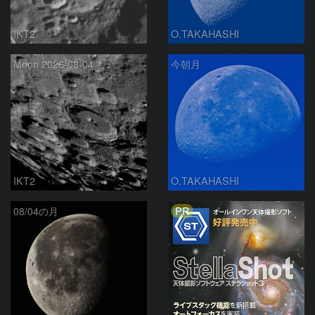
IKT2
O.TAKAHASHI
Moon 2026-08-04
今朝月
IKT2
O.TAKAHASHI
PR
08/04の月