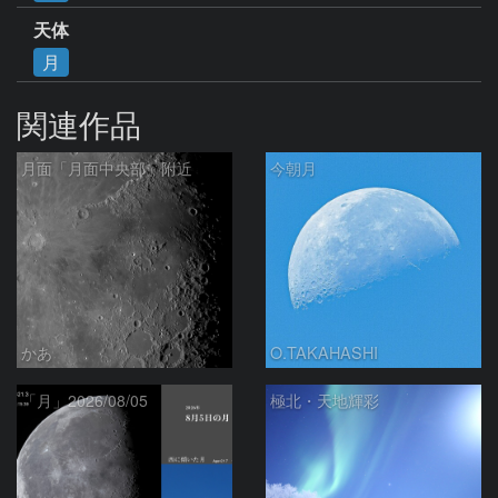
天体
月
関連作品
月面「月面中央部」附近
今朝月
かあ
O.TAKAHASHI
「月」2026/08/05
極北・天地輝彩