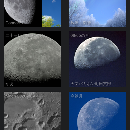
Condor57
駒沢 満晴
二十三日月(月齢21.4)
08/05の月
かあ
天文バカボン町田支部
Moon 2026-08-04
今朝月