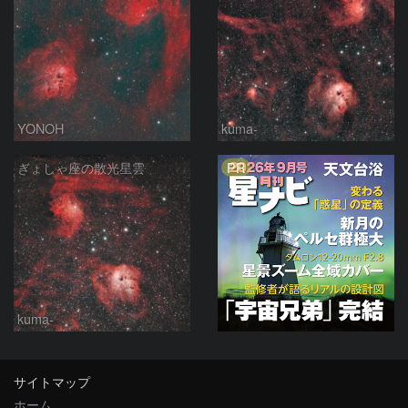
YONOH
kuma-
PR
ぎょしゃ座の散光星雲
kuma-
サイトマップ
ホーム