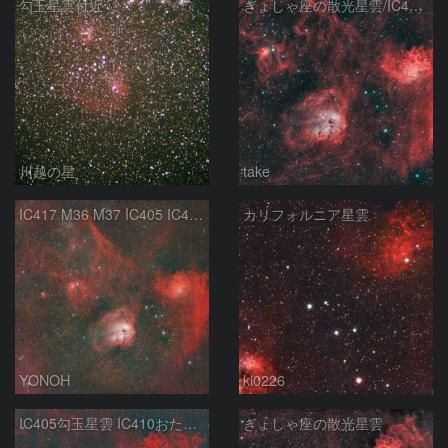
勾玉星雲付近
ぎょしゃ座の散光星雲/IC405/IC410/IC417
川越の星
take
IC417 M36 M37 IC405 IC410 ぎょしゃ座付近
カリフォルニア星雲
YONOH
ki0226
IC405勾玉星雲 IC410おたまじゃくし星雲
ぎょしゃ座の散光星雲