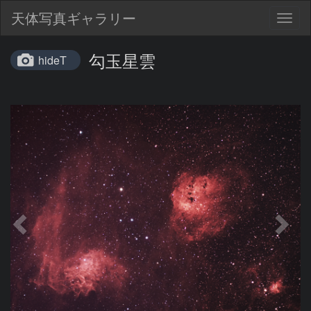
天体写真ギャラリー
Togg
navig
勾玉星雲
hideT