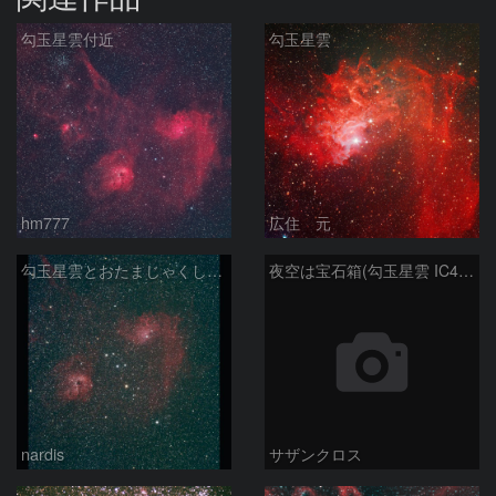
勾玉星雲付近
勾玉星雲
hm777
広住 元
勾玉星雲とおたまじゃくし星雲 2026/02/14
夜空は宝石箱(勾玉星雲 IC405) Seestar50
nardis
サザンクロス