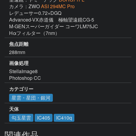
カメラ：ZWO
ASI 294MC Pro
レデューサー0.72×DGQ

Advanced-VX赤道儀　極軸望遠鏡CG-5

M-GENスーパーガイダー コーワLM75JC

Hαフィルター（7nm）
焦点距離
288mm
画像処理
StellaImage8

Photoshop CC
カテゴリー
星雲・星団・銀河
天体
勾玉星雲
IC405
IC410q
関連作品