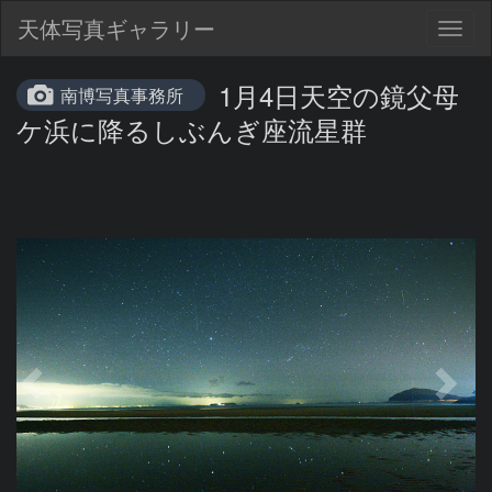
天体写真ギャラリー
Togg
navig
1月4日天空の鏡父母
南博写真事務所
ケ浜に降るしぶんぎ座流星群