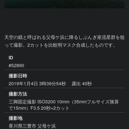
天空の鏡と呼ばれる父母ケ浜に降るしぶんぎ座流星群を狙
って撮影。2カットを比較明マスク合成したものです。
ID
#52890
撮影日時
2019年1月4日 3時39分54秒
露出 40秒
撮影方法
三脚固定撮影 ISO3200 10mm（35mmフルサイズ換算
で15mm）F3.5 20秒×2カット
撮影地
香川県三豊市 父母ケ浜