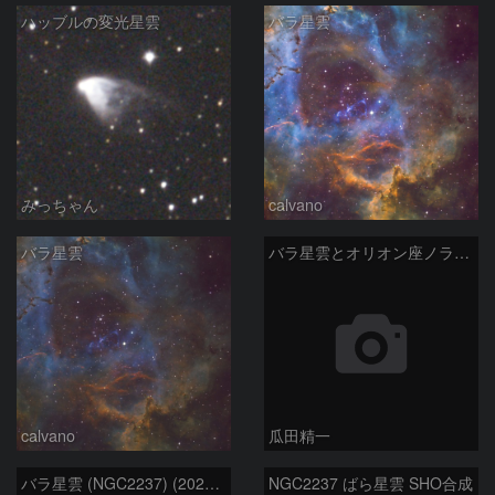
ハッブルの変光星雲
バラ星雲
みっちゃん
calvano
バラ星雲
バラ星雲とオリオン座ノラマ50mm
calvano
瓜田精一
バラ星雲 (NGC2237) (2026/02/15他2夜)
NGC2237 ばら星雲 SHO合成