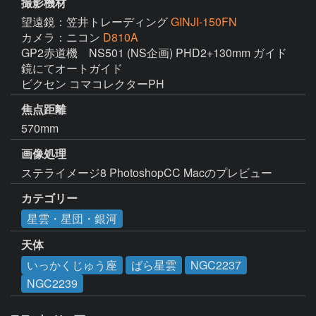
撮影機材
望遠鏡：笠井トレーディング
GINJI-150FN
カメラ：ニコン
D810A
GP2赤道機　NS501 (NS企画) PHD2+130mm ガイド
鏡にてオートガイド

ビクセン コマコレクターPH
焦点距離
570mm
画像処理
ステライメージ8 PhotoshopCC Macのプレビュー
カテゴリー
星雲・星団・銀河
天体
いっかくじゅう座
ばら星雲
NGC2237
NGC2239