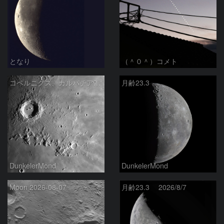
となり
（＾０＾）コメト
コペルニクス、カルパチア山脈付近
月齢23.3
DunkelerMond
DunkelerMond
Moon 2026-08-07
月齢23.3 2026/8/7