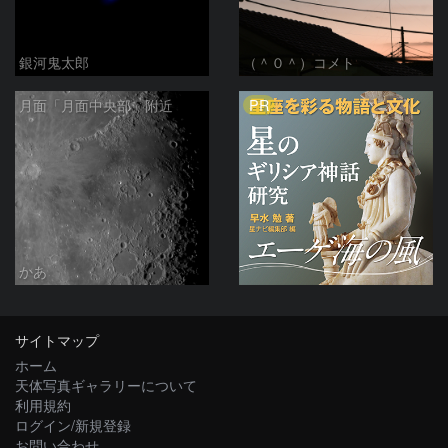
銀河鬼太郎
（＾０＾）コメト
PR
月面「月面中央部」附近
かあ
サイトマップ
ホーム
天体写真ギャラリーについて
利用規約
ログイン/新規登録
お問い合わせ