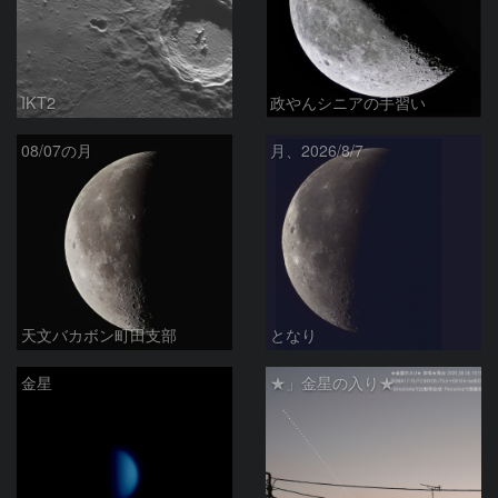
IKT2
政やんシニアの手習い
08/07の月
月、2026/8/7
天文バカボン町田支部
となり
金星
★」金星の入り★