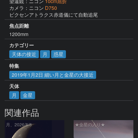
望遠鏡：ニコン
10cm屈折
カメラ：ニコン
D750
ビクセンアトラクス赤道儀にて自動追尾
焦点距離
1200mm
カテゴリー
天体の接近
月
惑星
特集
2019年1月2日 細い月と金星の大接近
天体
月
金星
関連作品
月、2026/8/8
★金星の入り★