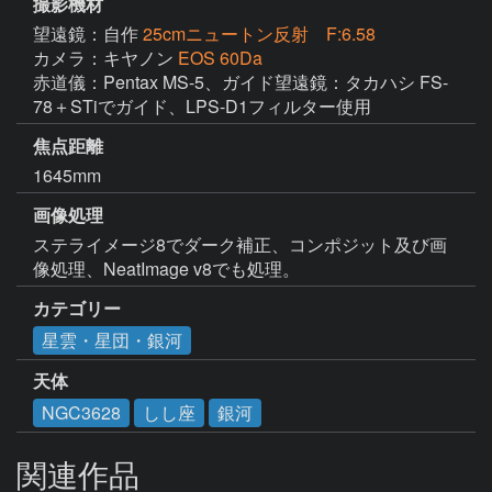
撮影機材
望遠鏡：自作
25cmニュートン反射 F:6.58
カメラ：キヤノン
EOS 60Da
赤道儀：Pentax MS-5、ガイド望遠鏡：タカハシ FS-
78＋STiでガイド、LPS-D1フィルター使用
焦点距離
1645mm
画像処理
ステライメージ8でダーク補正、コンポジット及び画
像処理、NeatImage v8でも処理。
カテゴリー
星雲・星団・銀河
天体
NGC3628
しし座
銀河
関連作品