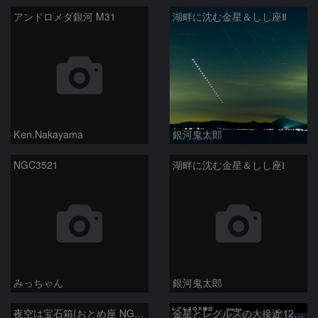
アンドロメダ銀河 M31
湖畔に沈む金星＆しし座Ⅱ
Ken.Nakayama
銀河鬼太郎
NGC3521
湖畔に沈む金星＆しし座Ⅰ
みっちゃん
銀河鬼太郎
夜空は宝石箱(おとめ座 NGC5566) Seestar50
金星とレグルスの大接近 (2026/07/09)