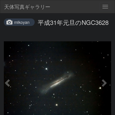
天体写真ギャラリー
Togg
navig
平成31年元旦のNGC3628
mikoyan