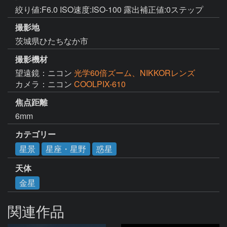
絞り値:F6.0 ISO速度:ISO-100 露出補正値:0ステップ
撮影地
茨城県ひたちなか市
撮影機材
望遠鏡：ニコン
光学60倍ズーム、NIKKORレンズ
カメラ：ニコン
COOLPIX-610
焦点距離
6mm
カテゴリー
星景
星座・星野
惑星
天体
金星
関連作品