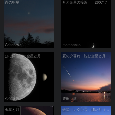
宵の明星
月と金星の接近 260717
Condor57
momonako
ほぼ同位相の金星と月
夏の夕暮れ 沈む金星と月 2026/7/20
久保庭敦男
豊田 敏
金星と月
金星、レグレス、細い月（７月１６日）