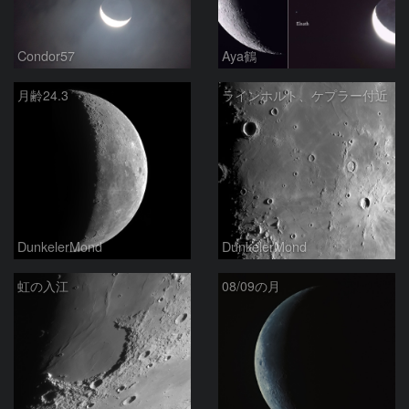
Condor57
Aya鶴
月齢24.3
ラインホルト、ケプラー付近
DunkelerMond
DunkelerMond
虹の入江
08/09の月