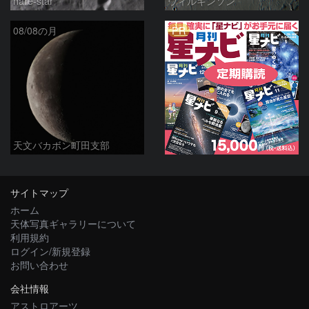
hare-star
ウィルキンソン
PR
08/08の月
天文バカボン町田支部
サイトマップ
ホーム
天体写真ギャラリーについて
利用規約
ログイン/新規登録
お問い合わせ
会社情報
アストロアーツ