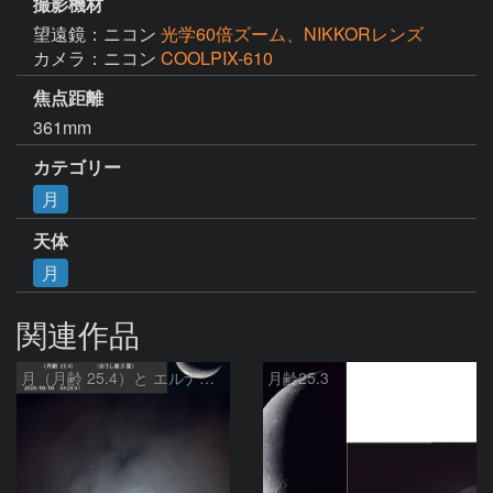
撮影機材
望遠鏡：ニコン
光学60倍ズーム、NIKKORレンズ
カメラ：ニコン
COOLPIX-610
焦点距離
361mm
カテゴリー
月
天体
月
関連作品
月（月齢 25.4）と エルナト（おうし座β星）
月齢25.3