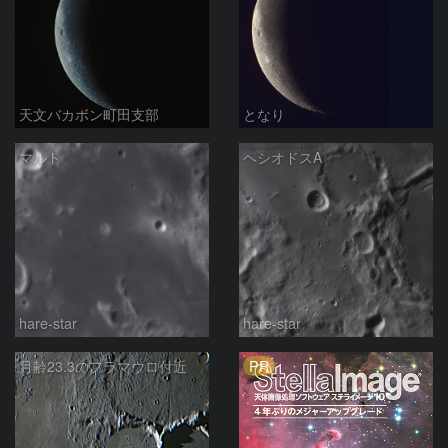
天文バカボン町田支部
となり
マルト
ヘシオドスA
hare-star
hare-star
PR
月齢23.3のフラマウロ付近