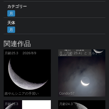
カテゴリー
月
天体
月
関連作品
月齢25.3 2026/8/9
月（月齢 25.4）と エルナト（おうし座β星）
政やんシニアの手習い
Condor57
月齢25.3
月齢24.3