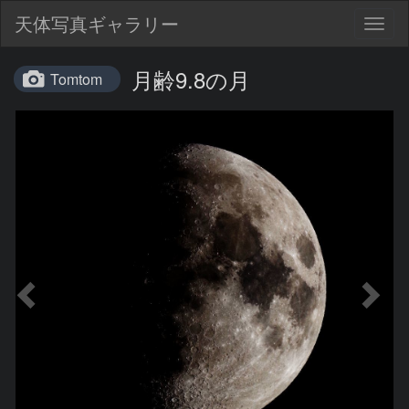
天体写真ギャラリー
Togg
navig
月齢9.8の月
Tomtom