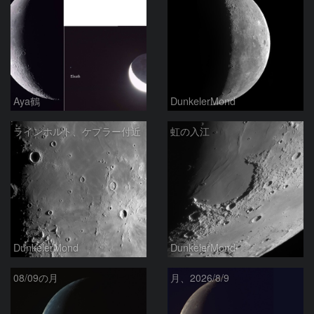
Aya鶴
DunkelerMond
ラインホルト、ケプラー付近
虹の入江
DunkelerMond
DunkelerMond
08/09の月
月、2026/8/9