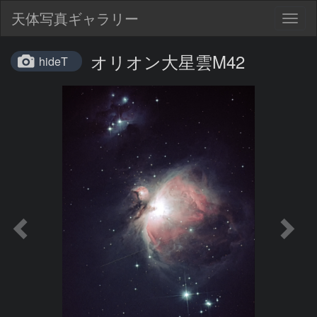
天体写真ギャラリー
Togg
navig
オリオン大星雲M42
hideT