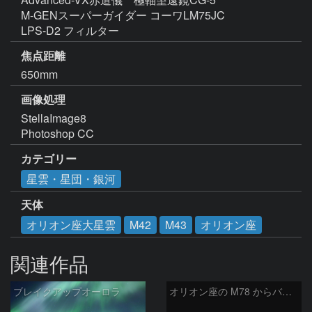
M-GENスーパーガイダー コーワLM75JC

LPS-D2 フィルター
焦点距離
650mm
画像処理
StellaImage8

Photoshop CC
カテゴリー
星雲・星団・銀河
天体
オリオン座大星雲
M42
M43
オリオン座
関連作品
ブレイクアップオーロラ
オリオン座の M78 からバーナードループをまたいで LDN1622あたり