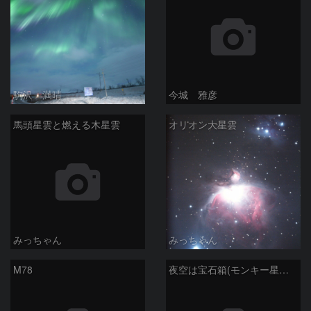
駒沢 満晴
今城 雅彦
馬頭星雲と燃える木星雲
オリオン大星雲
みっちゃん
みっちゃん
M78
夜空は宝石箱(モンキー星雲 NGC2174) Seestar50