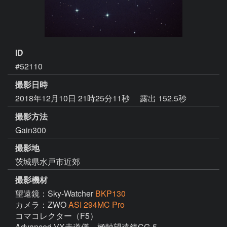
ID
#52110
撮影日時
2018年12月10日 21時25分11秒
露出 152.5秒
撮影方法
Gain300
撮影地
茨城県水戸市近郊
撮影機材
望遠鏡：Sky-Watcher
BKP130
カメラ：ZWO
ASI 294MC Pro
コマコレクター（F5）

Advanced-VX赤道儀　極軸望遠鏡CG-5
