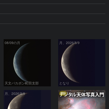
08/09の月
月、2026/8/9
天文バカボン町田支部
となり
PR
月、2026/8/8