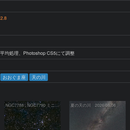
2.8
加算平均処理、Photoshop CS5にて調整
おおぐま座
天の川
NGC7788 , NGC7790 ミニ二重星団
夏の天の川 2026/08/06