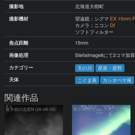
撮影地
北海道大樹町
撮影機材
望遠鏡：シグマ
EX 15mm F
カメラ：ニコン
Df
ソフトフィルター
焦点距離
15mm
画像処理
StellaImage8にて2コマ
カテゴリー
天の川
星座・星野
天体
こぐま座
カシオペヤ座
関連作品
夜半前の流星N (26-08-05)
霧氷狭間のブレイクアップ