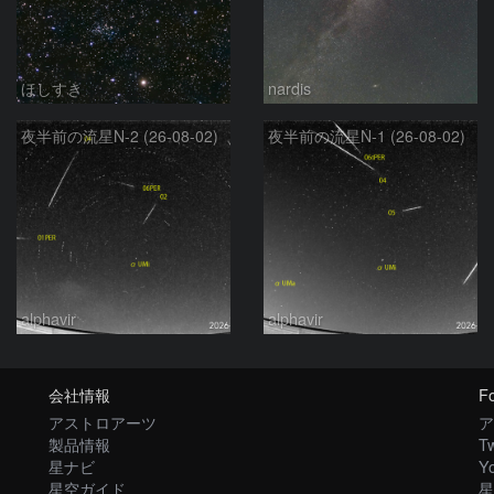
ほしすき
nardis
夜半前の流星N-2 (26-08-02)
夜半前の流星N-1 (26-08-02)
alphavir
alphavir
会社情報
Fo
アストロアーツ
ア
製品情報
Tw
星ナビ
Y
星空ガイド
星