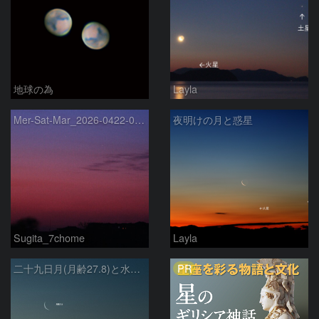
地球の為
Layla
Mer-Sat-Mar_2026-0422-0430
夜明けの月と惑星
Sugita_7chome
Layla
PR
二十九日月(月齢27.8)と水星、火星との接近(2026.04.16)