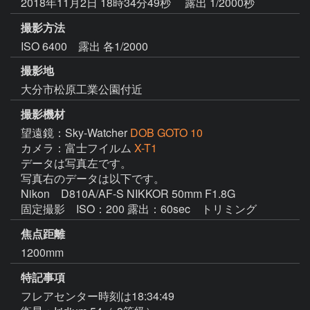
2018年11月2日 18時34分49秒
露出 1/2000秒
撮影方法
ISO 6400 露出 各1/2000
撮影地
大分市松原工業公園付近
撮影機材
望遠鏡：Sky-Watcher
DOB GOTO 10
カメラ：富士フイルム
X-T1
データは写真左です。

写真右のデータは以下です。

Nikon　D810A/AF-S NIKKOR 50mm F1.8G

固定撮影　ISO：200 露出：60sec　トリミング
焦点距離
1200mm
特記事項
フレアセンター時刻は18:34:49
