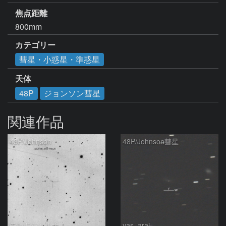
焦点距離
800mm
カテゴリー
彗星・小惑星・準惑星
天体
48P
ジョンソン彗星
関連作品
48P/Johnson
48P/Johnson彗星
モンドシャルナ
yas_arai