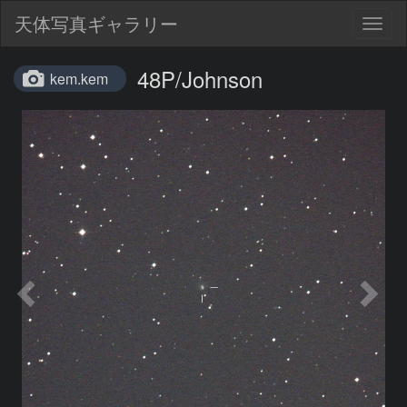
天体写真ギャラリー
Togg
navig
48P/Johnson
kem.kem