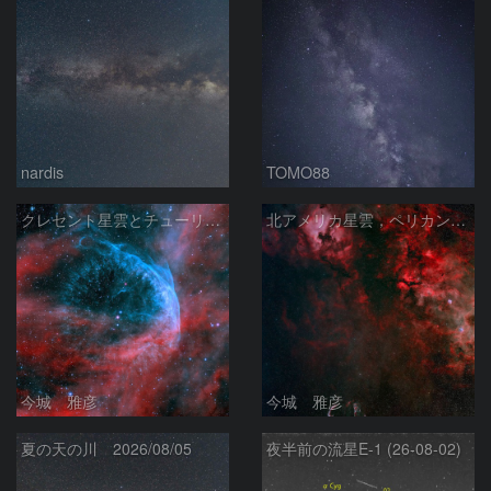
nardis
TOMO88
クレセント星雲とチューリップ星雲の真ん中あたりにある星雲 NGC6883 ???
北アメリカ星雲，ペリカン星雲，サドル付近，クレセント星雲，網状星雲・・・etc
今城 雅彦
今城 雅彦
夏の天の川 2026/08/05
夜半前の流星E-1 (26-08-02)