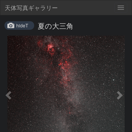
天体写真ギャラリー
Togg
navig
夏の大三角
hideT