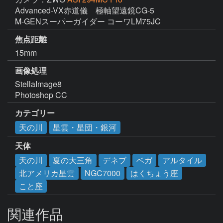
Advanced-VX赤道儀　極軸望遠鏡CG-5

M-GENスーパーガイダー コーワLM75JC
焦点距離
15mm
画像処理
StellaImage8

Photoshop CC
カテゴリー
天の川
星雲・星団・銀河
天体
天の川
夏の大三角
デネブ
ベガ
アルタイル
北アメリカ星雲
NGC7000
はくちょう座
こと座
関連作品