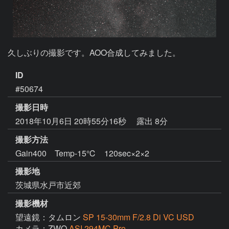
久しぶりの撮影です。AOO合成してみました。
ID
#50674
撮影日時
2018年10月6日 20時55分16秒
露出 8分
撮影方法
Gain400 Temp-15℃ 120sec×2×2
撮影地
茨城県水戸市近郊
撮影機材
望遠鏡：タムロン
SP 15-30mm F/2.8 Di VC USD
カメラ：ZWO
ASI 294MC Pro