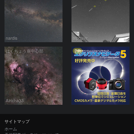
nardis
alphavir
PR
はくちょう座中心部
Alricha33
サイトマップ
ホーム