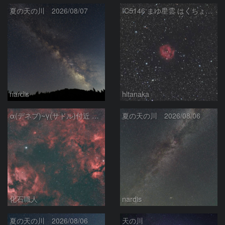
夏の天の川 2026/08/07
IC5146 まゆ星雲 はくちょう座
nardis
hltanaka
α(デネブ)~γ(サドル)付近 NGC7000 北アメリカ星雲 IC5067~5070 ペリカン星雲 Sh2-112 はくちょう座
夏の天の川 2026/08/06
化石職人
nardis
夏の天の川 2026/08/06
天の川