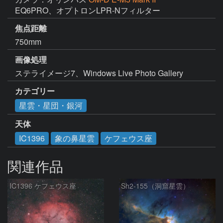
EQ6PRO、オプトロンLPR-Nフィルター
焦点距離
750mm
画像処理
ステライメージ7、Windows Live Photo Gallery
カテゴリー
星雲・星団・銀河
天体
IC1396
象の鼻星雲
ケフェウス座
関連作品
IC1396 ケフェウス座
Sh2-155（洞窟星雲）