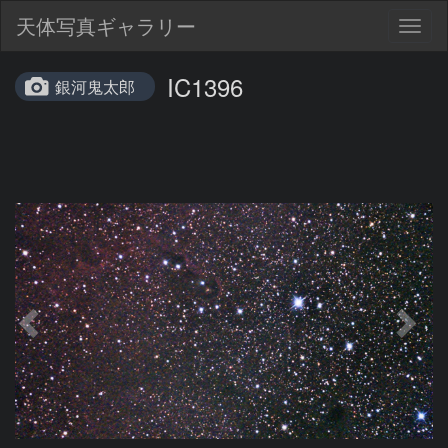
天体写真ギャラリー
Togg
navig
IC1396
銀河鬼太郎