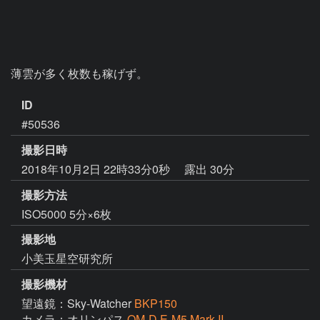
薄雲が多く枚数も稼げず。
ID
#50536
撮影日時
2018年10月2日 22時33分0秒
露出 30分
撮影方法
ISO5000 5分×6枚
撮影地
小美玉星空研究所
撮影機材
望遠鏡：Sky-Watcher
BKP150
カメラ：オリンパス
OM-D E-M5 Mark II