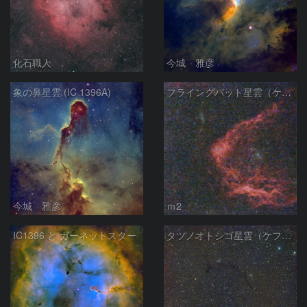
化石職人
今城 雅彦
象の鼻星雲 (IC 1396A)
フライングバット星雲（ケフェウス座）
今城 雅彦
ｍ2
IC1396 と ガーネットスター
タツノオトシゴ星雲（ケフェウス座）