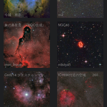
今城 雅彦
ｍ2
象の鼻星雲 （HOO合成）
NGC40
oton_inoue
mikoyan
Ced214 クエスチョンマーク星雲の“心臓部”
IC1396付近の空域 260720