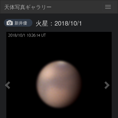
天体写真ギャラリー
Togg
navig
火星：2018/10/1
新井優