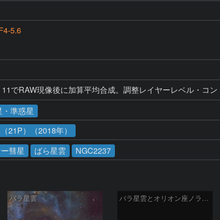
F4-5.6
 Elements 11でRAW現像後に加算平均合成。調整レイヤーレベル
星・準惑星
21P）（2018年）
ナー彗星
ばら星雲
NGC2237
バラ星雲
バラ星雲とオリオン座ノラマ50mm