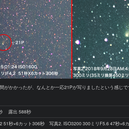
間がかかったが、なんとか一応21Pが写りましたという感じで
3秒
露出 588秒
4.2 51秒×6カット306秒 写真2. ISO3200 300ミリF5.6 47秒×