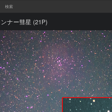
検索
ンナー彗星 (21P)