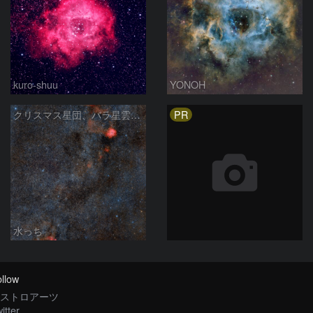
kuro-shuu
YONOH
PR
クリスマス星団、バラ星雲からかもめ星雲付近の星空
水っち
llow
ストロアーツ
itter