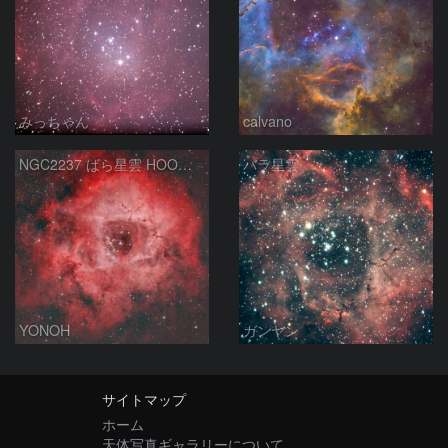
みっちゃん
calvano
NGC2237 ばら星雲 HOO合成
バラ星雲
YONOH
ガンヤン
サイトマップ
ホーム
天体写真ギャラリーについて