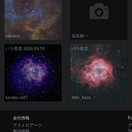
calvano
瓜田精一
バラ星雲 2026/03/10
バラ星雲
karako-m57
dido_kazu
会社情報
Fo
アストロアーツ
ア
製品情報
Tw