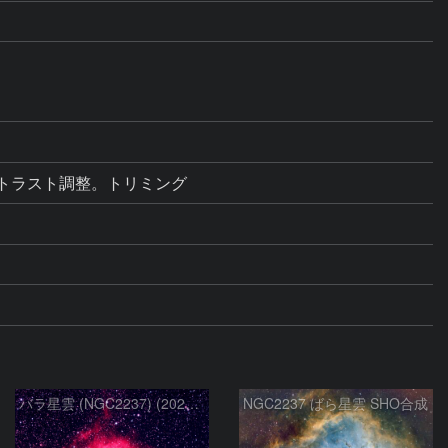
・コントラスト調整。トリミング
バラ星雲 (NGC2237) (2026/02/15他2夜)
NGC2237 ばら星雲 SHO合成