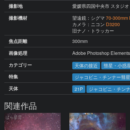
撮影地
愛媛県四国中央市 スタジオ
撮影機材
望遠鏡：シグマ
70-300mm 
カメラ：ニコン
D3200
旧ナノ・トラッカー
焦点距離
300mm
画像処理
Adobe Photoshop
カテゴリー
天体の接近
彗星・小惑
特集
ジャコビニ・チンナー彗星（
天体
21P
ジャコビニ・チン
関連作品
ばら星雲
バラ星雲