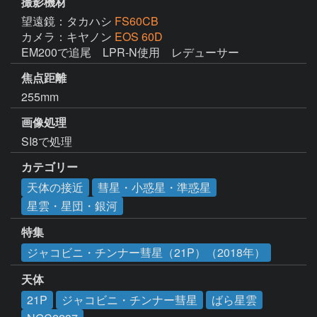
撮影機材
望遠鏡：タカハシ
FS60CB
カメラ：キヤノン
EOS 60D
EM200で追尾　LPR-N使用　レデューサー
焦点距離
255mm
画像処理
SI8で処理
カテゴリー
天体の接近
彗星・小惑星・準惑星
星雲・星団・銀河
特集
ジャコビニ・チンナー彗星（21P）（2018年）
天体
21P
ジャコビニ・チンナー彗星
ばら星雲