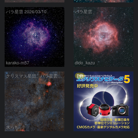
バラ星雲 2026/03/10
バラ星雲
karako-m57
dido_kazu
PR
クリスマス星団、バラ星雲からかもめ星雲付近の星空
水っち