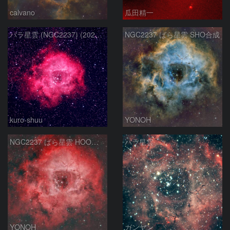
calvano
瓜田精一
バラ星雲 (NGC2237) (2026/02/15他2夜)
NGC2237 ばら星雲 SHO合成
kuro-shuu
YONOH
NGC2237 ばら星雲 HOO合成
バラ星雲
YONOH
ガンヤン