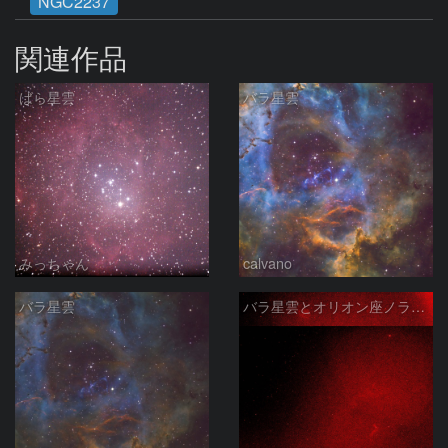
NGC2237
関連作品
ばら星雲
バラ星雲
みっちゃん
calvano
バラ星雲
バラ星雲とオリオン座ノラマ50mm