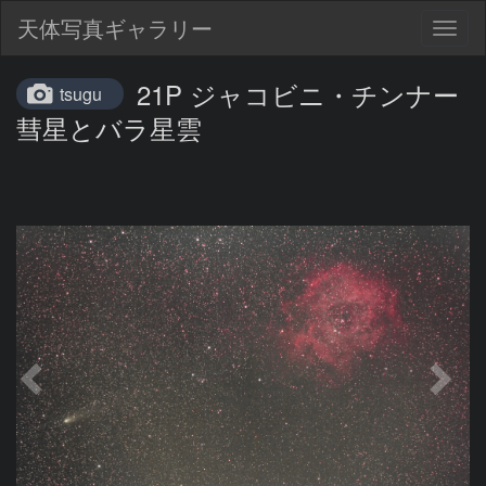
天体写真ギャラリー
Togg
navig
21P ジャコビニ・チンナー
tsugu
彗星とバラ星雲