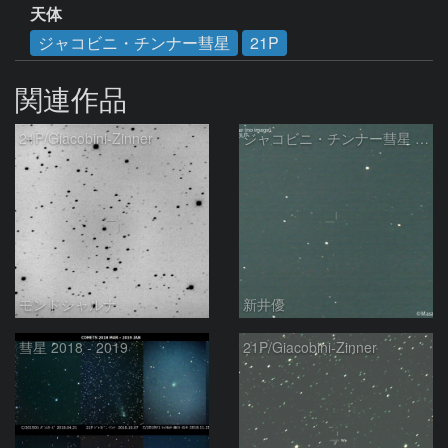
天体
ジャコビニ・チンナー彗星
21P
関連作品
21P/Giacobini-Zinner
ジャコビニ・チンナー彗星 ( 21P )の予報位置：2024/07/07
モンドシャルナ
新井優
彗星 2018 - 2019
21P/Giacobini-Zinner