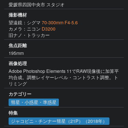
愛媛県四国中央市 スタジオ
撮影機材
望遠鏡：シグマ
70-300mm F4-5.6
カメラ：ニコン
D3200
旧ナノ・トラッカー
焦点距離
195mm
画像処理
Adobe Photoshop Elements 11でRAW現像後に加算平
均合成。調整レイヤーレベル・コントラスト調整。ト
リミング
カテゴリー
彗星・小惑星・準惑星
特集
ジャコビニ・チンナー彗星（21P）（2018年）