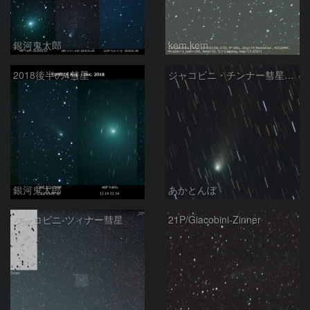
銀河鬼太郎
kem.kem
2018後半の4彗星
ジャコビニ・チンナー彗星（21P）
銀河鬼太郎
あかとんぼ
ジャコビニ-ツィナー彗星
21P/Giacobini-Zinner