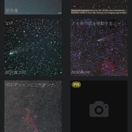
新井優
kem.kem
21P
とも座付近を移動するジャコビニ・チンナー彗星（21P）
銀河鬼太郎
hoshifune
PR
0021Pジャコビニ・チンナー彗星とIC2177