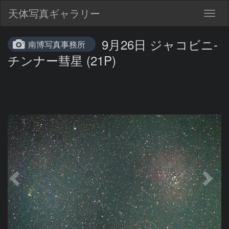
天体写真ギャラリー
Togg
navig
9月26日 ジャコビニ-
南博写真事務所
チンナー彗星 (21P)