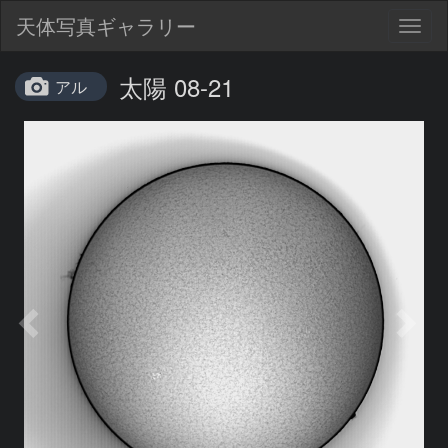
天体写真ギャラリー
Togg
navig
太陽 08-21
アル