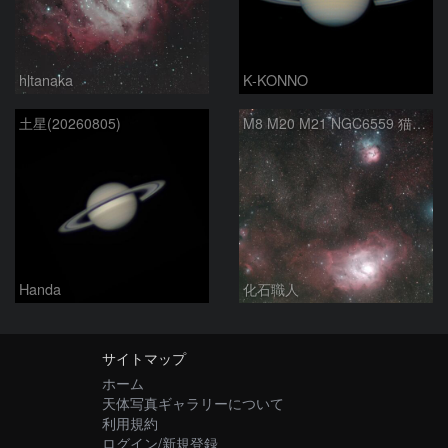
hltanaka
K-KONNO
土星(20260805)
M8 M20 M21 NGC6559 猫の手星雲 いて座
Handa
化石職人
サイトマップ
ホーム
天体写真ギャラリーについて
利用規約
ログイン/新規登録