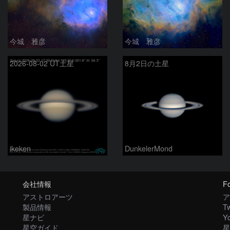
今城 雅彦
今城 雅彦
2026-08-02 UT土星
8月2日の土星
ikeken
DunkelerMond
会社情報
Fo
アストロアーツ
ア
製品情報
Tw
星ナビ
Y
星空ガイド
星