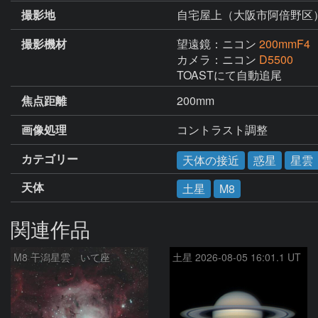
撮影地
自宅屋上（大阪市阿倍野区
撮影機材
望遠鏡：ニコン
200mmF4
カメラ：ニコン
D5500
TOASTにて自動追尾
焦点距離
200mm
画像処理
コントラスト調整
カテゴリー
天体の接近
惑星
星雲
天体
土星
M8
関連作品
M8 干潟星雲 いて座
土星 2026-08-05 16:01.1 UT