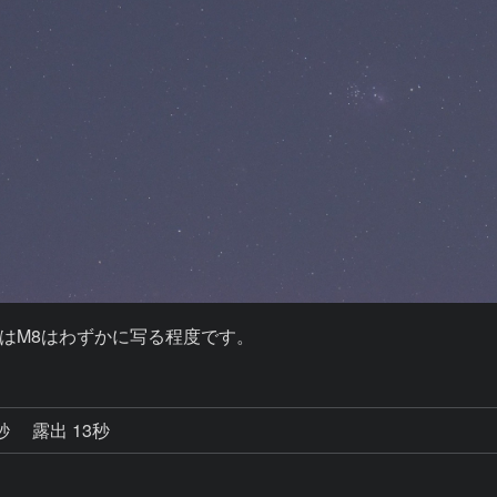
はM8はわずかに写る程度です。
0秒
露出 13秒