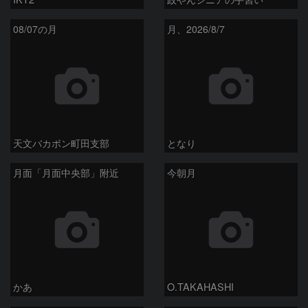
08/07の月
月、2026/8/7
天文バカボン町田支部
となり
月面「月面中央部」附近
今朝月
かあ
O.TAKAHASHI