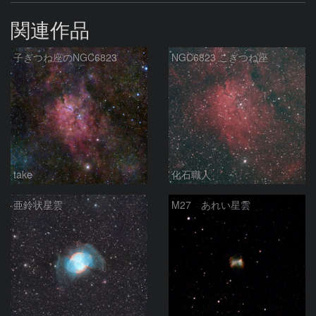
関連作品
子ぎつね座のNGC6823
NGC6823 こぎつね座
take
化石職人
亜鈴状星雲
M27 あれい星雲