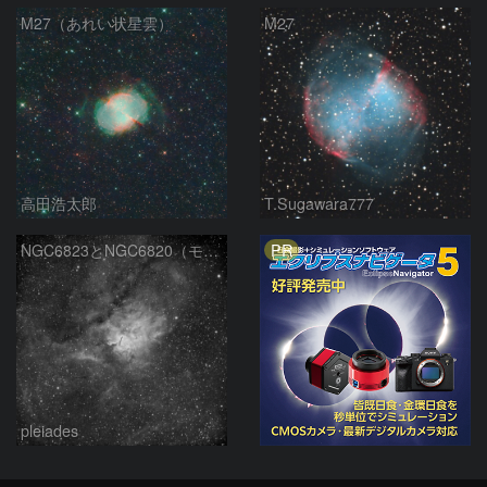
M27（あれい状星雲）
M27
高田浩太郎
T.Sugawara777
PR
NGC6823とNGC6820（モノクロ）
pleiades