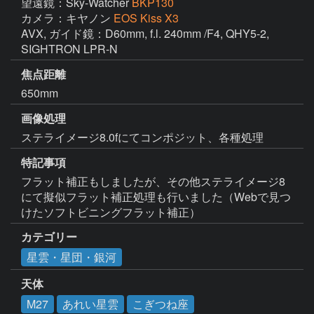
望遠鏡：Sky-Watcher
BKP130
カメラ：キヤノン
EOS Kiss X3
AVX, ガイド鏡：D60mm, f.l. 240mm /F4, QHY5-2, 
SIGHTRON LPR-N
焦点距離
650mm
画像処理
ステライメージ8.0fにてコンポジット、各種処理
特記事項
フラット補正もしましたが、その他ステライメージ8
にて擬似フラット補正処理も行いました（Webで見つ
けたソフトビニングフラット補正）
カテゴリー
星雲・星団・銀河
天体
M27
あれい星雲
こぎつね座