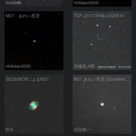
medaka
ninbasu3000
M27 あれい星雲
TCP J21173148+2225510
ninbasu3000
北極老人星
SE200NCRによるM27
M27 あれい星雲 (Dumbbel Nebura/Apple Core Nebula)
N.S.
武田敬一