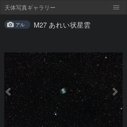
天体写真ギャラリー
Togg
navig
M27 あれい状星雲
アル