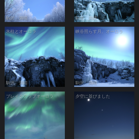
駒沢 満晴
駒沢 満晴
氷柱とオーロラ
峡谷照らす月、オーロラ
駒沢 満晴
駒沢 満晴
ブレイクアップオーロラ
夕空に並びました