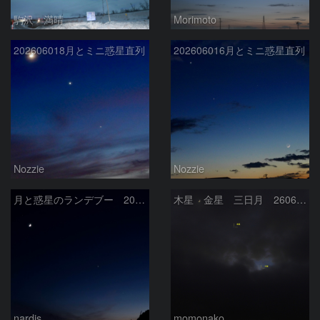
駒沢 満晴
Morimoto
202606018月とミニ惑星直列
202606016月とミニ惑星直列
Nozzie
Nozzie
月と惑星のランデブー 2026/06/19
木星 金星 三日月 260618
nardis
momonako