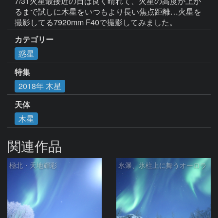
7/31火星最接近の日は良く晴れて、火星の高度が上が
るまで試しに木星をいつもより長い焦点距離…火星を
撮影してる7920mm F40で撮影してみました。
カテゴリー
惑星
特集
2018年 木星
天体
木星
関連作品
極北・天地輝彩
氷瀑、氷柱上に舞うオーロラ