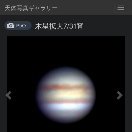
天体写真ギャラリー
Togg
navig
木星拡大7/31宵
PbO