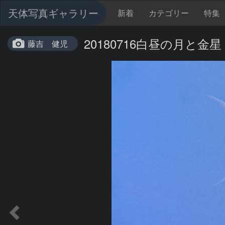
天体写真ギャラリー
新着
カテゴリー
特集
20180716白昼の月と金星
藤吉 健児