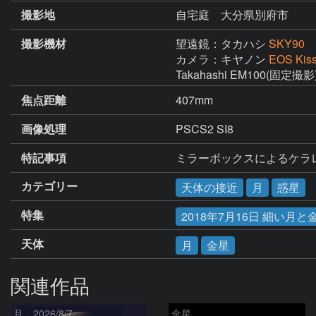
撮影地
自宅庭 大分県別府市
撮影機材
望遠鏡：タカハシ
SKY90
カメラ：キヤノン
EOS Kiss
Takahashi EM100(固定撮影
焦点距離
407mm
画像処理
PSCS2 SI8
特記事項
ミラーボックスによるケラ
カテゴリー
天体の接近
月
惑星
特集
2018年7月16日 細い月
天体
月
金星
関連作品
月、2026/8/7
金星