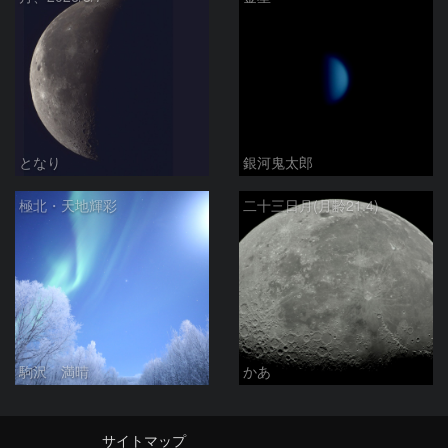
となり
銀河鬼太郎
極北・天地輝彩
二十三日月(月齢21.4)
駒沢 満晴
かあ
サイトマップ