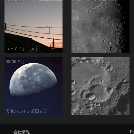
（＾０＾）コメト
かあ
08/05の月
Moon 2026-08-04
天文バカボン町田支部
IKT2
会社情報
Fo