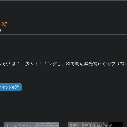
 X7i
)
レが大きく、少々トリミングし、SIで周辺減光補正やカブリ補
と金星の接近
★」金星の入り★
月面「月面中央部」附近