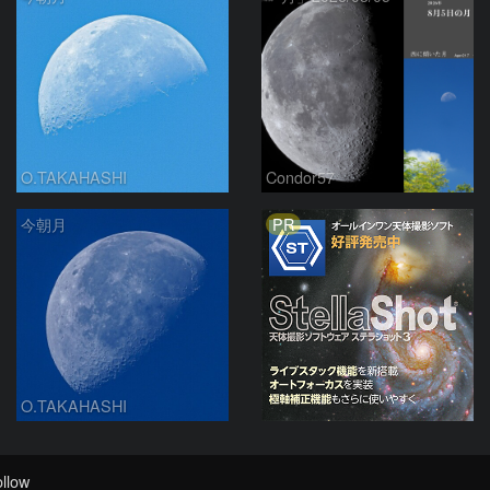
O.TAKAHASHI
Condor57
PR
今朝月
O.TAKAHASHI
llow