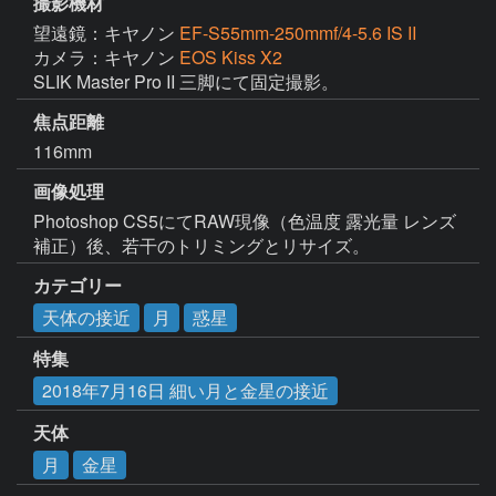
撮影機材
望遠鏡：キヤノン
EF-S55mm-250mmf/4-5.6 IS II
カメラ：キヤノン
EOS Kiss X2
SLIK Master Pro II 三脚にて固定撮影。
焦点距離
116mm
画像処理
Photoshop CS5にてRAW現像（色温度 露光量 レンズ
補正）後、若干のトリミングとリサイズ。
カテゴリー
天体の接近
月
惑星
特集
2018年7月16日 細い月と金星の接近
天体
月
金星