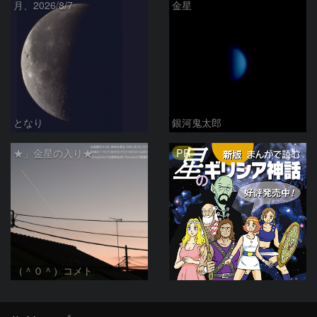
月、2026/8/7
金星
となり
銀河鬼太郎
PR
★」金星の入り★
（＾０＾）コメト