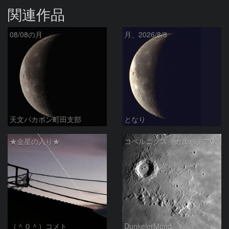
関連作品
08/08の月
月、2026/8/8
天文バカボン町田支部
となり
★金星の入り★
コペルニクス、カルパチア山脈付近
（＾０＾）コメト
DunkelerMond