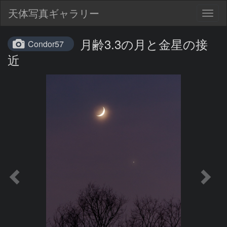
天体写真ギャラリー
Togg
navig
月齢3.3の月と金星の接
Condor57
近