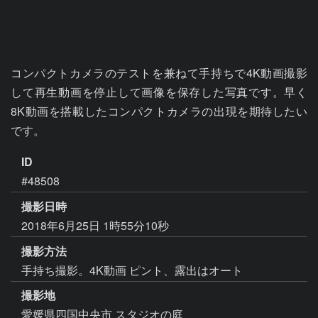
コンパクトカメラのテストを兼ねて手持ちで4K動画撮影
して再生動画を停止して画像を保存した写真です。早く
8K動画を搭載したコンパクトカメラの出現を期待したい
です。
ID
#48508
撮影日時
2018年6月25日 1時55分10秒
撮影方法
手持ち撮影。4K動画 ピント、露出はオート
撮影地
愛媛県四国中央市 スタジオの庭