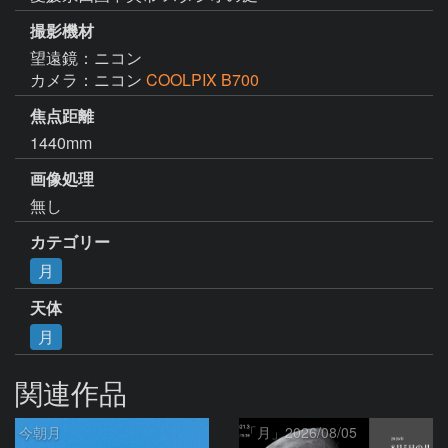
撮影機材
望遠鏡：ニコン
カメラ：ニコン
COOLPIX B700
焦点距離
1440mm
画像処理
無し
カテゴリー
月
天体
月
関連作品
今朝月
「月」2026/08/05