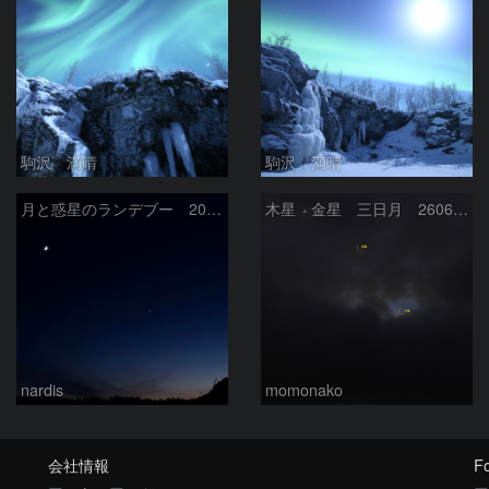
駒沢 満晴
駒沢 満晴
月と惑星のランデブー 2026/06/19
木星 金星 三日月 260618
nardis
momonako
会社情報
Fo