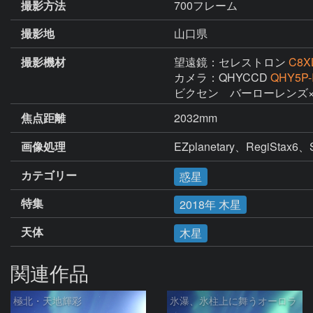
撮影方法
700フレーム
撮影地
山口県
撮影機材
望遠鏡：セレストロン
C8X
カメラ：QHYCCD
QHY5P-
ビクセン　バーローレンズ×
焦点距離
2032mm
画像処理
EZplanetary、RegiStax6、
カテゴリー
惑星
特集
2018年 木星
天体
木星
関連作品
極北・天地輝彩
氷瀑、氷柱上に舞うオーロラ