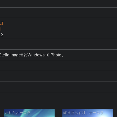
LT
Ⅱ
2
StellaImage8とWindows10 Photo。
氷柱とオーロラ
峡谷照らす月、オーロラ