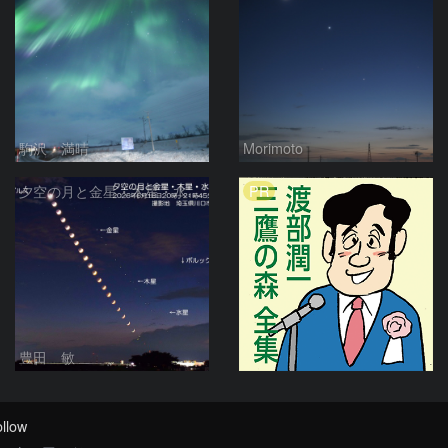
駒沢 満晴
Morimoto
PR
夕空の月と金星・木星・水星の接近 2026/6/18
豊田 敏
llow