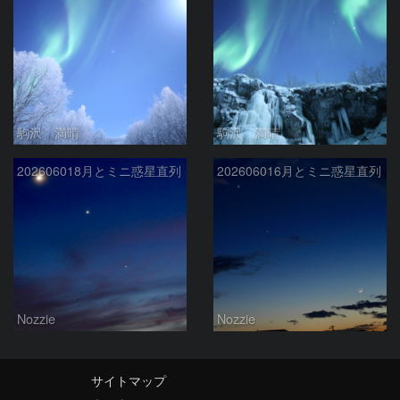
駒沢 満晴
駒沢 満晴
202606018月とミニ惑星直列
202606016月とミニ惑星直列
Nozzie
Nozzie
サイトマップ