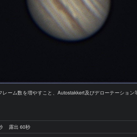
ーム数を増やすこと、Autostakkert及びデローテーシ
9秒
露出 60秒