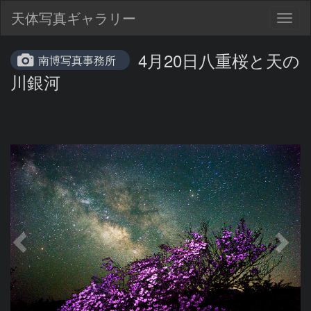
天体写真ギャラリー
Togg
navig
4月20日八重桜と天の
南博写真事務所
川銀河