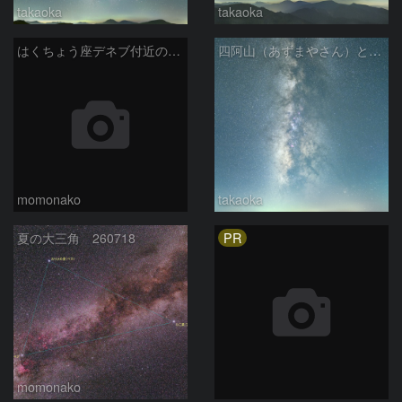
takaoka
takaoka
はくちょう座デネブ付近の空域 260720
四阿山（あずまやさん）と立ち昇る夏の銀河
momonako
takaoka
PR
夏の大三角 260718
momonako