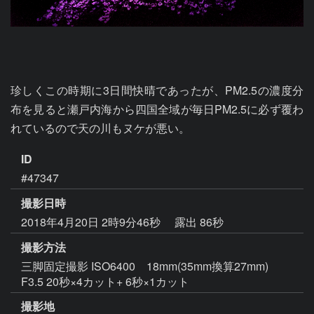
珍しくこの時期に3日間快晴であったが、PM2.5の濃度分
布を見ると瀬戸内海から四国全域が毎日PM2.5に必ず覆わ
れているので天の川もヌケが悪い。
ID
#47347
撮影日時
2018年4月20日 2時9分46秒
露出 86秒
撮影方法
三脚固定撮影 ISO6400 18mm(35mm換算27mm)
F3.5 20秒×4カット+ 6秒×1カット
撮影地