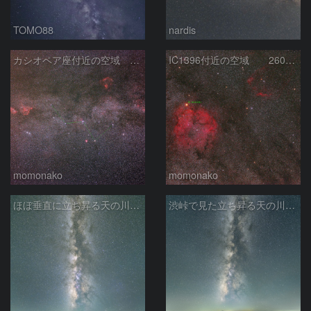
TOMO88
nardis
カシオペア座付近の空域 260720
IC1396付近の空域 260720
momonako
momonako
ほぼ垂直に立ち昇る天の川銀河
渋峠で見た立ち昇る天の川銀河