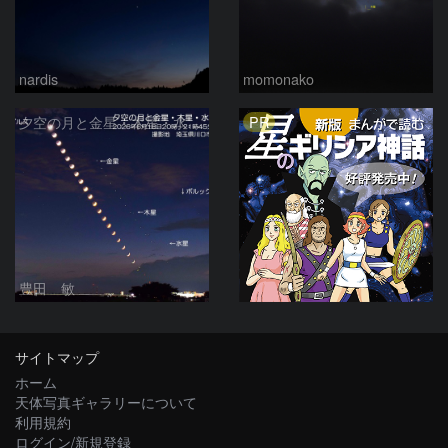
nardis
momonako
PR
夕空の月と金星・木星・水星の接近 2026/6/18
豊田 敏
サイトマップ
ホーム
天体写真ギャラリーについて
利用規約
ログイン/新規登録