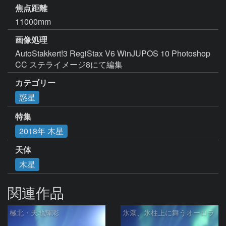
焦点距離
11000mm
画像処理
AutoStakkert!3 RegiStax V6 WinJUPOS 10 Photoshop 
CC ステライメージ8にて編集
カテゴリー
惑星
特集
2018年 木星
天体
木星
関連作品
極北・天地輝彩
氷瀑、氷柱上に舞うオーロラ