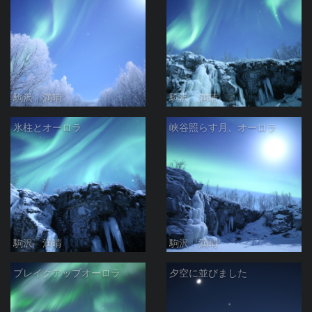
駒沢 満晴
駒沢 満晴
氷柱とオーロラ
峡谷照らす月、オーロラ
駒沢 満晴
駒沢 満晴
ブレイクアップオーロラ
夕空に並びました