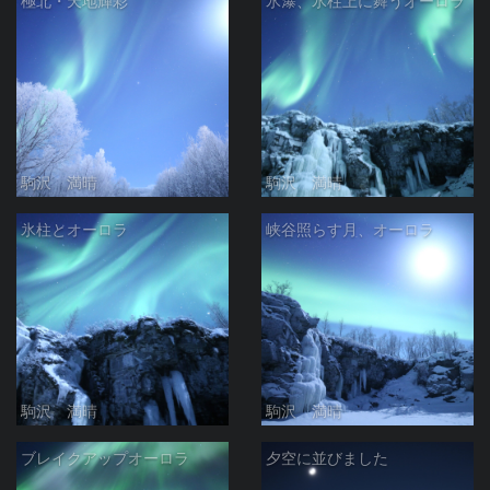
極北・天地輝彩
氷瀑、氷柱上に舞うオーロラ
駒沢 満晴
駒沢 満晴
氷柱とオーロラ
峡谷照らす月、オーロラ
駒沢 満晴
駒沢 満晴
ブレイクアップオーロラ
夕空に並びました