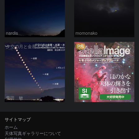
nardis
momonako
PR
夕空の月と金星・木星・水星の接近 2026/6/18
豊田 敏
サイトマップ
ホーム
天体写真ギャラリーについて