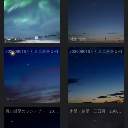
駒沢 満晴
Morimoto
202606018月とミニ惑星直列
202606016月とミニ惑星直列
Nozzie
Nozzie
月と惑星のランデブー 2026/06/19
木星 金星 三日月 260618