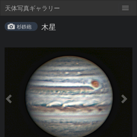
天体写真ギャラリー
Togg
navig
木星
杉鉄砲