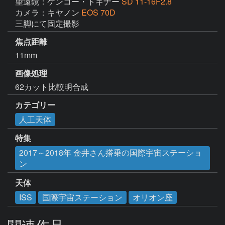
望遠鏡：ケンコー・トキナー
SD 11-16F2.8
カメラ：キヤノン
EOS 70D
三脚にて固定撮影
焦点距離
11mm
画像処理
62カット比較明合成
カテゴリー
人工天体
特集
2017～2018年 金井さん搭乗の国際宇宙ステーショ
ン
天体
ISS
国際宇宙ステーション
オリオン座