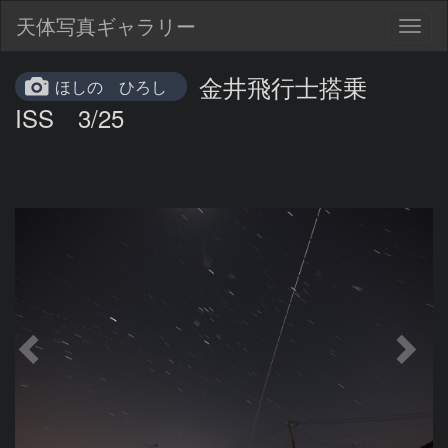
天体写真ギャラリー
Togg
navig
金井飛行士搭乗
ほしの ひろし
ISS 3/25