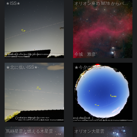
★ISS★
オリオン座の M78 からバーナードループをまたいで LDN1622あたり
（＾０＾）コメト
今城 雅彦
★北に低いISS★
★今夕のISS★
（＾０＾）コメト
（＾０＾）コメト
馬頭星雲と燃える木星雲
オリオン大星雲