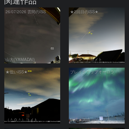
関連作品
26/07/2026 雲間のISS
★2回目のISS★
山大(YAMADAI)
（＾０＾）コメト
★低いISS★
ブレイクアップオーロラ
（＾０＾）コメト
駒沢 満晴