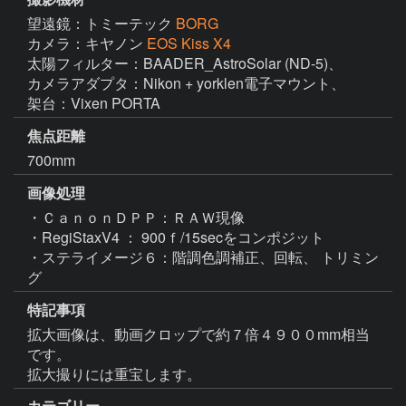
望遠鏡：トミーテック
BORG
カメラ：キヤノン
EOS Kiss X4
太陽フィルター：BAADER_AstroSolar (ND-5)、

カメラアダプタ：Nikon + yorklen電子マウント、

架台：Vixen PORTA 
焦点距離
700mm
画像処理
・ＣａｎｏｎＤＰＰ：ＲＡＷ現像

・RegiStaxV4 ： 900ｆ/15secをコンポジット

・ステライメージ６：階調色調補正、回転、 トリミン
グ
特記事項
拡大画像は、動画クロップで約７倍４９００mm相当
です。

拡大撮りには重宝します。
カテゴリー