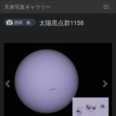
天体写真ギャラリー
Togg
navig
太陽黒点群1158
西岡 毅