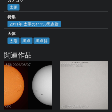
太陽
特集
2011年 太陽の11158黒点群
天体
太陽
黒点
黒点群
関連作品
太陽 2026/08/07
2026/8/7 太陽
kino
小犬のプロキオン