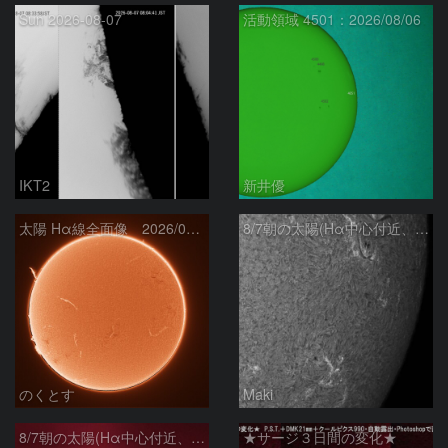
Sun 2026-08-07
活動領域 4501：2026/08/06
IKT2
新井優
太陽 Hα線全面像 2026/08/07
8/7朝の太陽(Hα中心付近、4498、4502付近)
のくとす
Maki
8/7朝の太陽(Hα中心付近、プロミネンス)
★サージ３日間の変化★