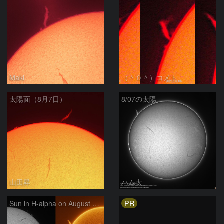
Maki
（＾０＾）コメト
太陽面（8月7日）
8/07の太陽
山田昇
ハム太
PR
Sun in H-alpha on August 7, 2026