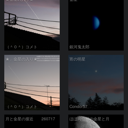
（＾０＾）コメト
銀河鬼太郎
★」金星の入り★
宵の明星
（＾０＾）コメト
Condor57
月と金星の接近 260717
ほぼ同位相の金星と月