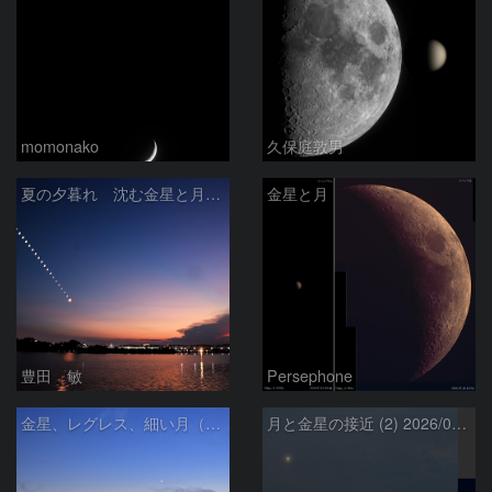
momonako
久保庭敦男
夏の夕暮れ 沈む金星と月 2026/7/20
金星と月
豊田 敏
Persephone
金星、レグレス、細い月（７月１６日）
月と金星の接近 (2) 2026/07/17