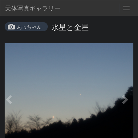
天体写真ギャラリー
Togg
navig
水星と金星
あっちゃん