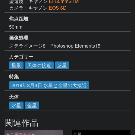
望遠鏡：キヤノン
EF50mmSTM
カメラ：キヤノン
EOS 6D
焦点距離
50mm
画像処理
ステライメージ8　Photoshop Elements15
カテゴリー
星景
天体の接近
惑星
特集
2018年3月4日 水星と金星の大接近
天体
水星
金星
関連作品
★金星の入り★
金星