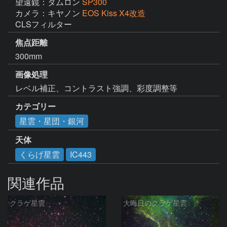
望遠鏡：タムロン
SP300
カメラ：キヤノン
EOS Kiss X4改造
CLSフィルター
焦点距離
300mm
画像処理
レベル補正、コントラスト強調、彩度調整等
カテゴリー
星雲・星団・銀河
天体
くらげ星雲
IC443
関連作品
クラゲ星雲
大晦日のクラゲ星雲