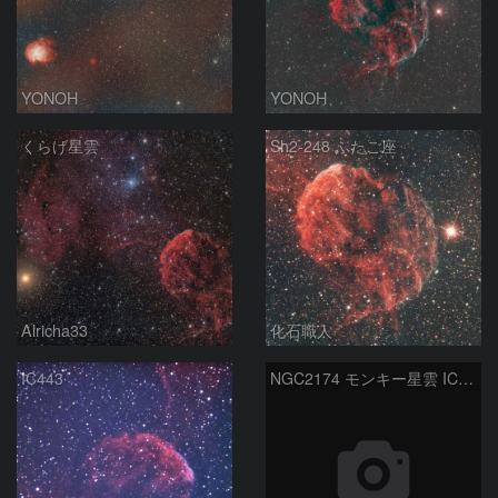
YONOH
YONOH
くらげ星雲
Sh2-248 ふたご座
Alricha33
化石職人
IC443
NGC2174 モンキー星雲 IC443 くらげ星雲 Ｍ35 散開星団 2026-2-12