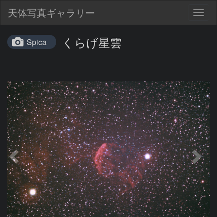
天体写真ギャラリー
Togg
navig
くらげ星雲
Spica