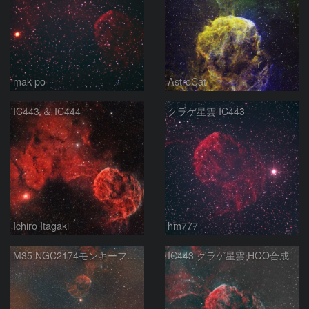
mak-po
AstroCat
IC443 ＆ IC444
クラゲ星雲 IC443
Ichiro Itagaki
hm777
M35 NGC2174モンキーフェイス星雲 IC443クラゲ星雲
IC443 クラゲ星雲 HOO合成