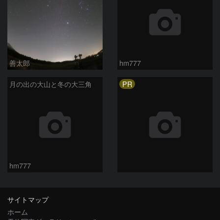
善太郎
hm777
PR
月の出の大山と冬の大三角
hm777
サイトマップ
ホーム