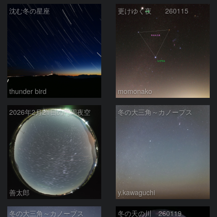
沈む冬の星座
更けゆく夜 260115
thunder bird
momonako
2026年2月21日の円周夜空
冬の大三角～カノープス
善太郎
y.kawaguchi
冬の大三角～カノープス
冬の天の川 260119