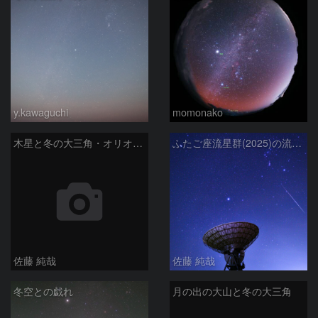
y.kawaguchi
momonako
木星と冬の大三角・オリオン座と、さくら宇宙公園のパラボラアンテナ
ふたご座流星群(2025)の流星と冬の星座、さくら宇宙公園のパラボラアンテナ
佐藤 純哉
佐藤 純哉
冬空との戯れ
月の出の大山と冬の大三角