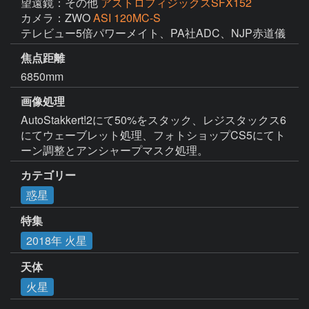
望遠鏡：その他
アストロフィジックスSFX152
カメラ：ZWO
ASI 120MC-S
テレビュー5倍パワーメイト、PA社ADC、NJP赤道儀
焦点距離
6850mm
画像処理
AutoStakkert!2にて50%をスタック、レジスタックス6
にてウェーブレット処理、フォトショップCS5にてト
ーン調整とアンシャープマスク処理。
カテゴリー
惑星
特集
2018年 火星
天体
火星