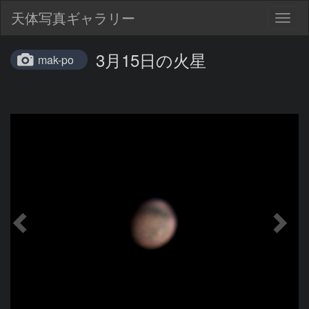
天体写真ギャラリー
Togg
navig
3月15日の火星
mak-po