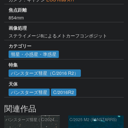
焦点距離
854mm
画像処理
ステライメージ8によるメトカーフコンポジット
カテゴリー
彗星・小惑星・準惑星
特集
パンスターズ彗星（C/2016 R2）
天体
パンスターズ彗星
C/2016R2
関連作品
パンスターズ彗星 ( C/2024R4 )：2026/07/27
C/2025 M2 (PANSTARRS)