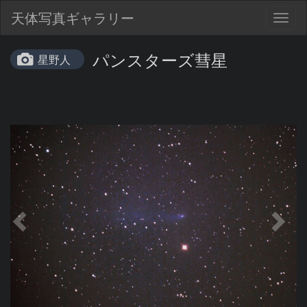
天体写真ギャラリー
Togg
navig
パンスターズ彗星
星野人