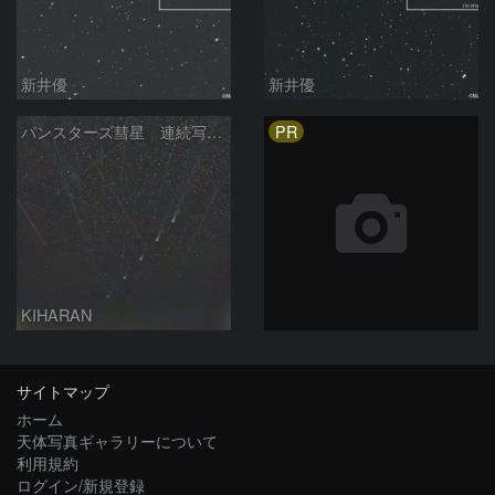
新井優
新井優
PR
パンスターズ彗星 連続写真 再処理
KIHARAN
サイトマップ
ホーム
天体写真ギャラリーについて
利用規約
ログイン/新規登録