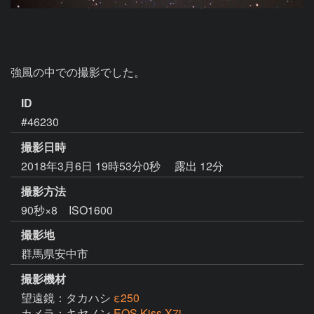
強風の中での撮影でした。
ID
#46230
撮影日時
2018年3月6日 19時53分0秒
露出 12分
撮影方法
90秒×8 ISO1600
撮影地
群馬県安中市
撮影機材
望遠鏡：タカハシ
ε250
カメラ：キヤノン
EOS Kiss X7i