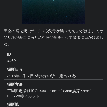
天空の鏡 と呼ばれている父母ケ浜（ちちぶがはま）でサ
ソリ座が海面に写り込む時間帯を狙って撮影に出かけまし
た。
ID
#46211
撮影日時
2018年2月27日 5時4分40秒
露出 20秒
撮影方法
三脚固定撮影 ISO6400 18mm(35mm換算27mm)
F3.5 20秒×1カット
撮影地