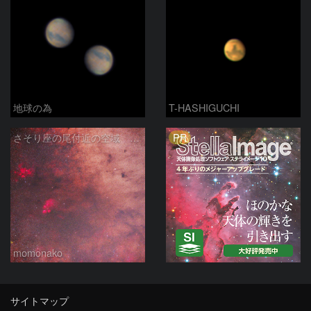
地球の為
T-HASHIGUCHI
PR
さそり座の尾付近の空域 260718
momonako
サイトマップ