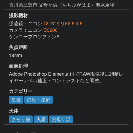
香川県三豊市 父母ケ浜（ちちぶがはま）海水浴場
撮影機材
望遠鏡：ニコン
18-70ミリF3.5-4.5
カメラ：ニコン
D3200
ケンコープロソフトンA
焦点距離
18mm
画像処理
Adobe Photoshop Elements 11でRAW現像後に調整レ
イヤーレベル補正・コントラストなど調整。
カテゴリー
星景
星座・星野
天体
さそり座
火星
父母ケ浜