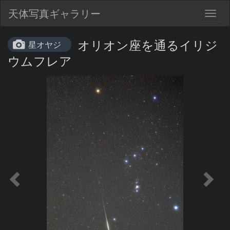
天体写真ギャラリー
Togg
navig
オリオン座を通るイリジ
星オヤジ
ウムフレア