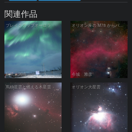
関連作品
ブレイクアップオーロラ
オリオン座の M78 からバーナードループをまたいで LDN1622あたり
駒沢 満晴
今城 雅彦
馬頭星雲と燃える木星雲
オリオン大星雲