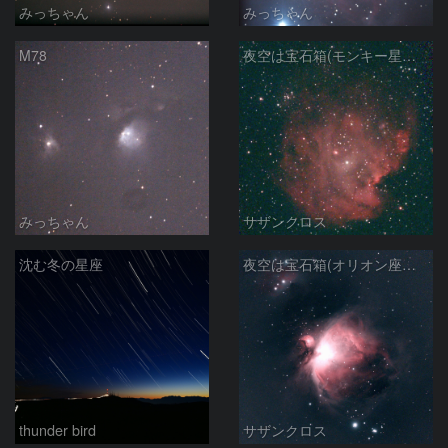
みっちゃん
みっちゃん
M78
夜空は宝石箱(モンキー星雲 NGC2174) Seestar50
みっちゃん
サザンクロス
沈む冬の星座
夜空は宝石箱(オリオン座大星雲 M42) Seestar50
thunder bird
サザンクロス