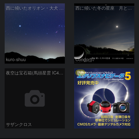
西に傾いたオリオン・大犬 (2026/04/21)
西に傾いた冬の星座 月と金星＆木星
kuro-shuu
Condor57
PR
夜空は宝石箱(馬頭星雲 IC434) Seestar50
サザンクロス