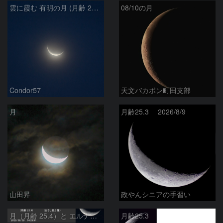
雲に霞む 有明の月 (月齢 26.4)
08/10の月
Condor57
天文バカボン町田支部
月
月齢25.3 2026/8/9
山田昇
政やんシニアの手習い
月（月齢 25.4）と エルナト（おうし座β星）
月齢25.3