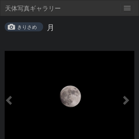
天体写真ギャラリー
Togg
navig
月
きりさめ