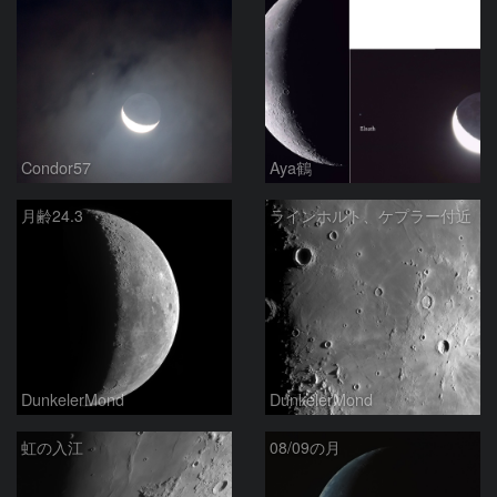
Condor57
Aya鶴
月齢24.3
ラインホルト、ケプラー付近
DunkelerMond
DunkelerMond
虹の入江
08/09の月