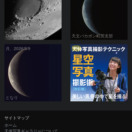
DunkelerMond
天文バカボン町田支部
PR
月、2026/8/9
となり
サイトマップ
ホーム
天体写真ギャラリーについて