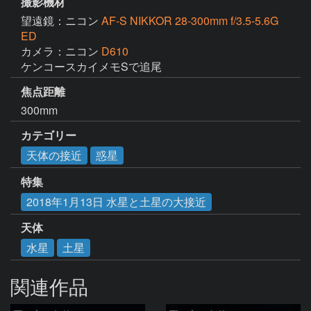
撮影機材
望遠鏡：ニコン
AF-S NIKKOR 28-300mm f/3.5-5.6G
ED
カメラ：ニコン
D610
ケンコースカイメモSで追尾
焦点距離
300mm
カテゴリー
天体の接近
惑星
特集
2018年1月13日 水星と土星の大接近
天体
水星
土星
関連作品