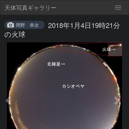
天体写真ギャラリー
Togg
navig
2018年1月4日19時21分
岡野 幸次
の火球