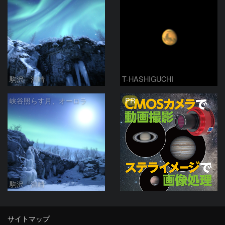
駒沢 満晴
T-HASHIGUCHI
PR
峡谷照らす月、オーロラ
駒沢 満晴
サイトマップ