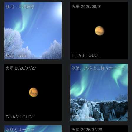
極北・天地輝彩
火星 2026/08/01
駒沢 満晴
T-HASHIGUCHI
火星 2026/07/27
氷瀑、氷柱上に舞うオーロラ
T-HASHIGUCHI
駒沢 満晴
氷柱とオーロラ
火星 2026/07/26