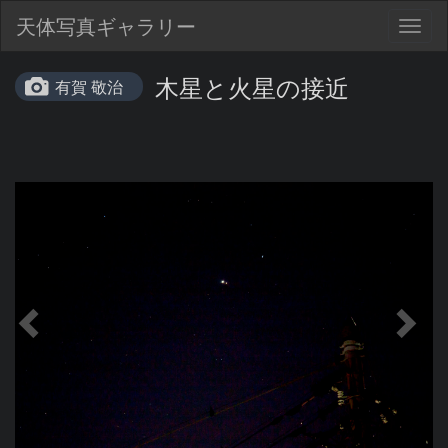
天体写真ギャラリー
Togg
navig
木星と火星の接近
有賀 敬治