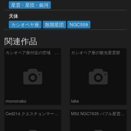
星雲・星団・銀河
天体
カシオペヤ座
散開星団
NGC559
関連作品
カシオペア座付近の空域 260720
カシオペア座の散光星雲群
momonako
take
Ced214 クエスチョンマーク星雲の“心臓部”
M52 NGC7635 バブル星雲 Sh2-159 カシオペア座