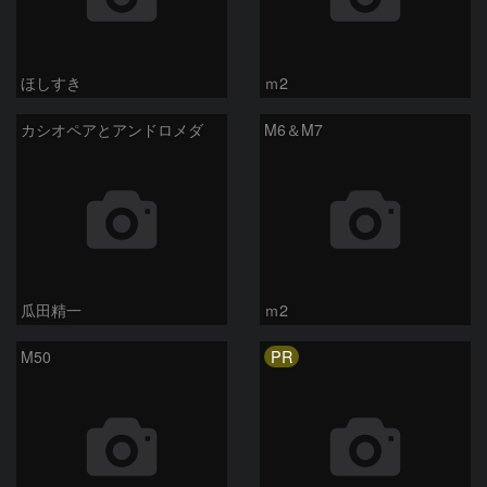
ほしすき
ｍ2
カシオペアとアンドロメダ
M6＆M7
瓜田精一
ｍ2
PR
M50