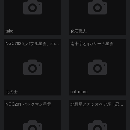
take
化石職人
NGC7635_バブル星雲、sh2-157_くわがた星雲
南十字とηカリーナ星雲
北の士
chi_muro
NGC281 パックマン星雲
北極星とカシオペア座（忍び寄る秋）