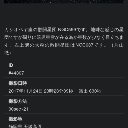
カシオペヤ座の散開星団 NGC559です。地味な感じの星
団ですが周りに暗黒星雲が在る為か星数が少なく目立ちま
す。左上隅の大粒の散開星団はNGC637です。（片山 
徹）
ID
#44307
撮影日時
2017年11月24日 23時23分39秒
露出 630秒
撮影方法
30sec×21
撮影地
静岡県 天城高原