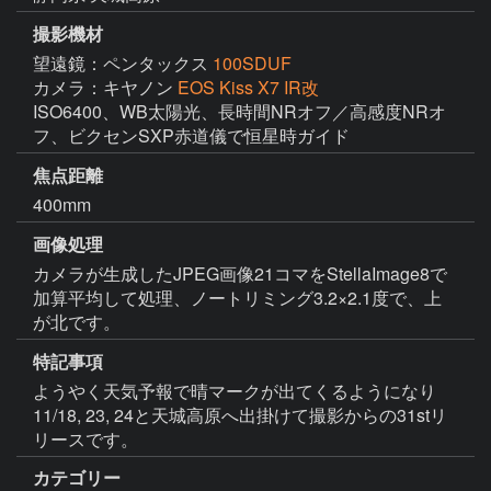
撮影機材
望遠鏡：ペンタックス
100SDUF
カメラ：キヤノン
EOS Kiss X7 IR改
ISO6400、WB太陽光、長時間NRオフ／高感度NRオ
フ、ビクセンSXP赤道儀で恒星時ガイド
焦点距離
400mm
画像処理
カメラが生成したJPEG画像21コマをStellaImage8で
加算平均して処理、ノートリミング3.2×2.1度で、上
が北です。
特記事項
ようやく天気予報で晴マークが出てくるようになり
11/18, 23, 24と天城高原へ出掛けて撮影からの31stリ
リースです。
カテゴリー