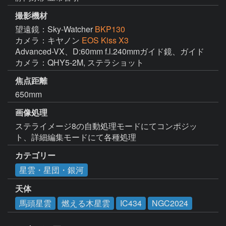
撮影機材
望遠鏡：Sky-Watcher
BKP130
カメラ：キヤノン
EOS Kiss X3
Advanced-VX、D:60mm f.l.240mmガイド鏡、ガイド
カメラ：QHY5-2M, ステラショット
焦点距離
650mm
画像処理
ステライメージ8の自動処理モードにてコンポジッ
ト、詳細編集モードにて各種処理
カテゴリー
星雲・星団・銀河
天体
馬頭星雲
燃える木星雲
IC434
NGC2024