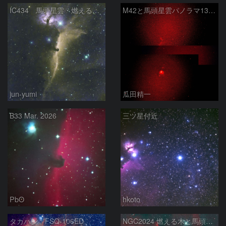
IC434 馬頭星雲・燃える木星雲
M42と馬頭星雲パノラマ135mm
jun-yumi
瓜田精一
B33 Mar. 2026
三ツ星付近
PbO
hkoto
タカハシ FSQ-106ED
NGC2024 燃える木と馬頭星雲