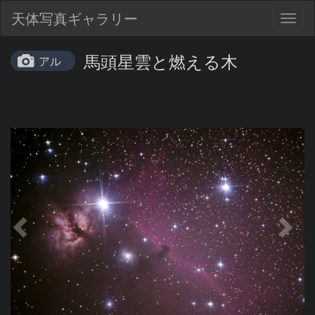
天体写真ギャラリー
Togg
navig
馬頭星雲と燃える木
アル