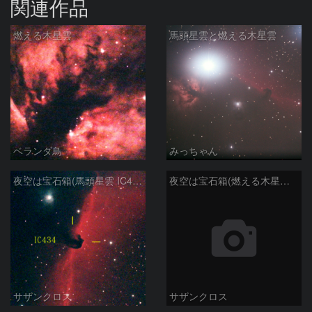
関連作品
燃える木星雲
馬頭星雲と燃える木星雲
ベランダ鳥
みっちゃん
夜空は宝石箱(馬頭星雲 IC434) Seestar50
夜空は宝石箱(燃える木星雲 NGC2024) Seestar50
サザンクロス
サザンクロス